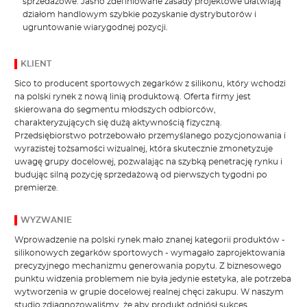
sprzedażowe. Jasno zdefiniowane zasady projektowe ułatwiają
działom handlowym szybkie pozyskanie dystrybutorów i
ugruntowanie wiarygodnej pozycji.
KLIENT
Sico to producent sportowych zegarków z silikonu, który wchodzi
na polski rynek z nową linią produktową. Oferta firmy jest
skierowana do segmentu młodszych odbiorców,
charakteryzujących się dużą aktywnością fizyczną.
Przedsiębiorstwo potrzebowało przemyślanego pozycjonowania i
wyrazistej tożsamości wizualnej, która skutecznie zmonetyzuje
uwagę grupy docelowej, pozwalając na szybką penetrację rynku i
budując silną pozycję sprzedażową od pierwszych tygodni po
premierze.
WYZWANIE
Wprowadzenie na polski rynek mało znanej kategorii produktów -
silikonowych zegarków sportowych - wymagało zaprojektowania
precyzyjnego mechanizmu generowania popytu. Z biznesowego
punktu widzenia problemem nie była jedynie estetyka, ale potrzeba
wytworzenia w grupie docelowej realnej chęci zakupu. W naszym
studio zdiagnozowaliśmy, że aby produkt odniósł sukces