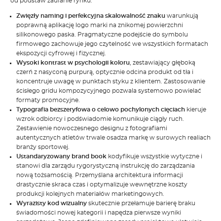
od podstaw zaufanie rynku.
Zwięzły naming i perfekcyjna skalowalność znaku
warunkują
poprawną aplikację logo marki na znikomej powierzchni
silikonowego paska. Pragmatyczne podejście do symbolu
firmowego zachowuje jego czytelność we wszystkich formatach
ekspozycji cyfrowej i fizycznej.
Wysoki kontrast w psychologii koloru
, zestawiający głęboką
czerń z nasyconą purpurą, optycznie odcina produkt od tła i
koncentruje uwagę w punktach styku z klientem. Zastosowanie
ścisłego gridu kompozycyjnego pozwala systemowo powielać
formaty promocyjne.
Typografia bezszeryfowa o celowo pochylonych cięciach
kieruje
wzrok odbiorcy i podświadomie komunikuje ciągły ruch.
Zestawienie nowoczesnego designu z fotografiami
autentycznych atletów trwale osadza markę w surowych realiach
branży sportowej.
Ustandaryzowany brand book
kodyfikuje wszystkie wytyczne i
stanowi dla zarządu rygorystyczną instrukcję do zarządzania
nową tożsamością. Przemyślana architektura informacji
drastycznie skraca czas i optymalizuje wewnętrzne koszty
produkcji kolejnych materiałów marketingowych.
Wyrazisty kod wizualny
skutecznie przełamuje barierę braku
świadomości nowej kategorii i napędza pierwsze wyniki