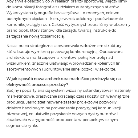
Aby trwale osadzić Sico w realiach branży sportowej, włączyliśmy
do komunikacji fotografie z udziałem autentycznych atletów.
Wykorzystana typografia bezszeryfowa - o mocnych, celowo
pochylonych cięciach - kieruje wzrok odbiorcy i podświadomie
komunikuje ciągły ruch. Całość wytycznych zebraliśmy w obszerny
brand book, który stanowi dla zarządu twardą instrukcję do
zarządzania nową tożsamością.
Nasza praca strategiczna zaowocowała wdrożeniem struktury,
która buduje wymierną przewagę konkurencyjną. Opracowana
architektura marki zapewnia klientowi pełną kontrolę nad
wizerunkiem, znacznie ułatwiając wprowadzanie kolejnych linii
asortymentowych i ugruntowanie silnej pozycji w sektorze.
W jaki sposób nowa architektura marki Sico przełożyła się na
efektywność procesu sprzedaży?
Spójny i poparty analizą system wizualny ustandaryzował materiały
marketingowe, drastycznie skracając czas i koszty ich wewnętrznej
produkcji. Jasno zdefiniowane zasady projektowe pozwoliły
działom handlowym na prowadzenie precyzyjnej komunikacji
biznesowej, co ułatwiło pozyskanie nowych dystrybutorów i
zbudowało wiarygodność producenta w perspektywicznym
segmencie rynku.