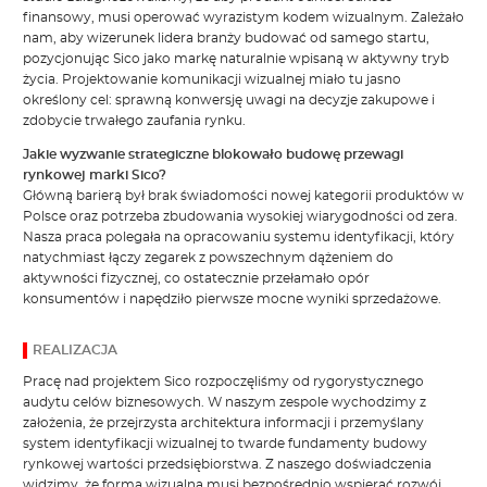
finansowy, musi operować wyrazistym kodem wizualnym. Zależało
nam, aby wizerunek lidera branży budować od samego startu,
pozycjonując Sico jako markę naturalnie wpisaną w aktywny tryb
życia. Projektowanie komunikacji wizualnej miało tu jasno
określony cel: sprawną konwersję uwagi na decyzje zakupowe i
zdobycie trwałego zaufania rynku.
Jakie wyzwanie strategiczne blokowało budowę przewagi
rynkowej marki Sico?
Główną barierą był brak świadomości nowej kategorii produktów w
Polsce oraz potrzeba zbudowania wysokiej wiarygodności od zera.
Nasza praca polegała na opracowaniu systemu identyfikacji, który
natychmiast łączy zegarek z powszechnym dążeniem do
aktywności fizycznej, co ostatecznie przełamało opór
konsumentów i napędziło pierwsze mocne wyniki sprzedażowe.
REALIZACJA
Pracę nad projektem Sico rozpoczęliśmy od rygorystycznego
audytu celów biznesowych. W naszym zespole wychodzimy z
założenia, że przejrzysta architektura informacji i przemyślany
system identyfikacji wizualnej to twarde fundamenty budowy
rynkowej wartości przedsiębiorstwa. Z naszego doświadczenia
widzimy, że forma wizualna musi bezpośrednio wspierać rozwój