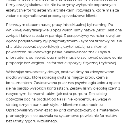
firmy oraz jej skalowanie. Nie tworzymy wyłącznie poprawnych
estetycznie form; jesteśmy architektami rozwiązań, które mają za
zadanie optymalizować procesy sprzedażowe klienta.
Pierwszym etapem naszej pracy intelektualnej był naming. Po
wnikliwej weryfikacji wielu opcji wyłoniliśmy nazwę „Sico”. Jest ona
zwięzła i łatwo zapada w pamięć. Z perspektywy wdrożeniowej ten
wybór podyktowany był pragmatyzmem - symbol firmowy musiał
charakteryzować się perfekcyjną czytelnością na znikomej
powierzchni silikonowego paska. Skalowalność znaku była tu
priorytetem, ponieważ logo marki musiało zachować odpowiednie
proporcje bez względu na format ekspozycji fizycznej i cyfrowej.
Wdrażając nowoczesny design, postawiliśmy na zdecydowane
środki wyrazu, które skracają dystans między produktem a
konsumentem. Zastosowana przez nas psychologia koloru opiera
się na bardzo wysokich kontrastach. Zestawiliśmy głęboką czerń z
nasyconymi barwami, takimi jak ostra purpura. Ten zabieg
optycznie odcina produkt od tła i silnie koncentruje uwagę w
strategicznych punktach styku z klientem (touchpoints).
Opracowaliśmy również ścisły grid kompozycyjny dla materiałów
promocyjnych, co pozwala na systemowe powielanie formatów
bez utraty rygoru wizualnego.