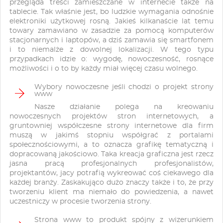
przegląda treści zamieszczane w internecie także na
tablecie. Tak właśnie jest, bo ludzkie wymagania odnośnie
elektroniki użytkowej rosną. Jakieś kilkanaście lat temu
towary zamawiano w zasadzie za pomocą komputerów
stacjonarnych i laptopów, a dziś zamawia się smartfonem
i to niemalże z dowolnej lokalizacji. W tego typu
przypadkach idzie o: wygodę, nowoczesność, rosnące
możliwości i o to by każdy miał więcej czasu wolnego.
Wybory nowoczesne jeśli chodzi o projekt strony
www
Nasze działanie polega na kreowaniu
nowoczesnych projektów stron internetowych, a
gruntowniej współczesne strony internetowe dla firm
muszą w jakimś stopniu współgrać z portalami
społecznościowymi, a to oznacza grafikę tematyczną i
dopracowaną jakościowo. Taka kreacja graficzna jest rzecz
jasna pracą profesjonalnych profesjonalistów,
projektantów, jacy potrafią wykreować coś ciekawego dla
każdej branży. Zaskakująco dużo znaczy także i to, że przy
tworzeniu klient ma niemało do powiedzenia, a nawet
uczestniczy w procesie tworzenia strony.
Strona www to produkt spójny z wizerunkiem