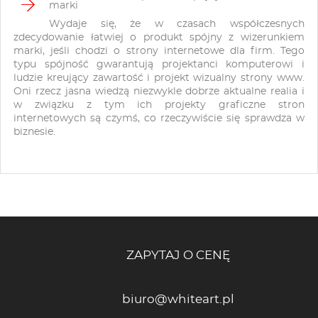
marki
Wydaje się, że w czasach współczesnych
zdecydowanie łatwiej o produkt spójny z wizerunkiem
marki, jeśli chodzi o strony internetowe dla firm. Tego
typu spójność gwarantują projektanci komputerowi i
ludzie kreujący zawartość i projekt wizualny strony www.
Oni rzecz jasna wiedzą niezwykle dobrze aktualne realia i
w związku z tym ich projekty graficzne stron
internetowych są czymś, co rzeczywiście się sprawdza w
biznesie.
ZAPYTAJ O CENĘ
biuro@whiteart.pl