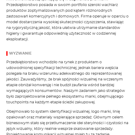
Przedsiębiorstwo posiada w swoim portfolio szeroki wachlarz
produktów zoptymalizowanych pod kątem różnorodnych
zastosowań komercyjnych i domowych. Firma operuje w oparciu o
model dostarczania wysokiej skuteczności czyszczenia, stawiając
na rygorystyczną jakość, która ułatwia utrzymanie standardów
higieny i gwarantuje odpowiednią użyteczność w codziennej
eksploatacji.
WYZWANIE
Przedsiębiorstwo wchodziło na rynek z produktem o
udowodnionej specyfikacji technicznej, jednak bariera wejścia
polegała na braku wizerunku adekwatnego do reprezentowanej
jakości. Zauważyliśmy, że brak spójności wizualnej na wczesnym
etapie obniżał konwersję i nie budził zaufania wśród bardziej
wymagających konsumentów. Naszym zadaniem jako strategów
było zaprojektowanie pełnego ekosystemu marki, obejmującego
touchpoints na każdym etapie ścieżki zakupowej.
Obejmowało to system identyfikacji wizualnej, logo marki, linię
opakowań oraz materiały wspierające sprzedaż. Głównym celem
biznesowym stało się przetłumaczenie idei sterylności i czystości na
język wizualny, który realnie wesprze skalowanie sprzedaży.
Projektowanie komunikacji wizualnej miało tu za zadanie