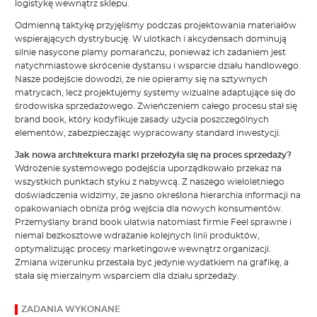
logistykę wewnątrz sklepu.
Odmienną taktykę przyjęliśmy podczas projektowania materiałów
wspierających dystrybucję. W ulotkach i akcydensach dominują
silnie nasycone plamy pomarańczu, ponieważ ich zadaniem jest
natychmiastowe skrócenie dystansu i wsparcie działu handlowego.
Nasze podejście dowodzi, że nie opieramy się na sztywnych
matrycach, lecz projektujemy systemy wizualne adaptujące się do
środowiska sprzedażowego. Zwieńczeniem całego procesu stał się
brand book, który kodyfikuje zasady użycia poszczególnych
elementów, zabezpieczając wypracowany standard inwestycji.
Jak nowa architektura marki przełożyła się na proces sprzedaży?
Wdrożenie systemowego podejścia uporządkowało przekaz na
wszystkich punktach styku z nabywcą. Z naszego wieloletniego
doświadczenia widzimy, że jasno określona hierarchia informacji na
opakowaniach obniża próg wejścia dla nowych konsumentów.
Przemyślany brand book ułatwia natomiast firmie Feel sprawne i
niemal bezkosztowe wdrażanie kolejnych linii produktów,
optymalizując procesy marketingowe wewnątrz organizacji.
Zmiana wizerunku przestała być jedynie wydatkiem na grafikę, a
stała się mierzalnym wsparciem dla działu sprzedaży.
ZADANIA WYKONANE