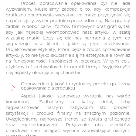
Proces opracowania opakowania był nie lada
wyzwaniem. Musieliśmy zadbać o to, aby kompozycja
graficzna obejmowała wszystko, co może przyczyniać się
na późniejszy wybór produktu przez odbiorcę. Nasi graficy
zadbali o dobór barw i fontów firmowych oraz grafiki, tak
aby jak najlepiej wkomponować nasz artykuł w szatę
wizualną marki. Liczy się dla nas harmonia z tym, co
sygnalizuje nasz klient i jakie są jego oczekiwania.
Projektowanie etykiety, która będzie zdobić sprzedawane
artykuły, to nie tylko skupianie się na estetyce, ale również
na funkcjonalności i spójności w przekazie. W tym celu
użyliśmy też archiwalnych fotografii firmy i "wyjęliśmy" z
niej aspekty ukazujące jej charakter.
Odpowiednia jakość i oryginalny projekt graficzny
opakowania dla produktu
Aspekt jakości stanowczo wyróżnia nas wśród
konkurencji. Zadbaliśmy o każdy detal, żeby
zagwarantować naszym nabywcom sto procent
satysfakcji i produkt finalny na znacznym poziomie.
Uwzględniamy najnowsze trendy ze świata graficznego
oraz marketingowego. Połączenie obu aspektów
umożliwia nam osiągać wysoce zadowalające naszych