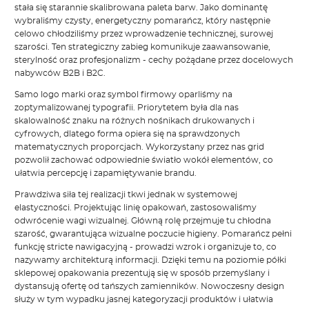
stała się starannie skalibrowana paleta barw. Jako dominantę
wybraliśmy czysty, energetyczny pomarańcz, który następnie
celowo chłodziliśmy przez wprowadzenie technicznej, surowej
szarości. Ten strategiczny zabieg komunikuje zaawansowanie,
sterylność oraz profesjonalizm - cechy pożądane przez docelowych
nabywców B2B i B2C.
Samo logo marki oraz symbol firmowy oparliśmy na
zoptymalizowanej typografii. Priorytetem była dla nas
skalowalność znaku na różnych nośnikach drukowanych i
cyfrowych, dlatego forma opiera się na sprawdzonych
matematycznych proporcjach. Wykorzystany przez nas grid
pozwolił zachować odpowiednie światło wokół elementów, co
ułatwia percepcję i zapamiętywanie brandu.
Prawdziwa siła tej realizacji tkwi jednak w systemowej
elastyczności. Projektując linię opakowań, zastosowaliśmy
odwrócenie wagi wizualnej. Główną rolę przejmuje tu chłodna
szarość, gwarantująca wizualne poczucie higieny. Pomarańcz pełni
funkcję stricte nawigacyjną - prowadzi wzrok i organizuje to, co
nazywamy architekturą informacji. Dzięki temu na poziomie półki
sklepowej opakowania prezentują się w sposób przemyślany i
dystansują ofertę od tańszych zamienników. Nowoczesny design
służy w tym wypadku jasnej kategoryzacji produktów i ułatwia