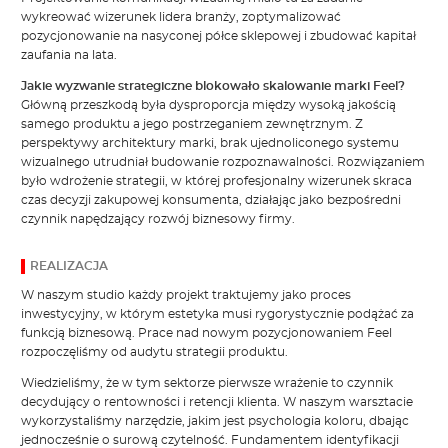
wykreować wizerunek lidera branży, zoptymalizować
pozycjonowanie na nasyconej półce sklepowej i zbudować kapitał
zaufania na lata.
Jakie wyzwanie strategiczne blokowało skalowanie marki Feel?
Główną przeszkodą była dysproporcja między wysoką jakością
samego produktu a jego postrzeganiem zewnętrznym. Z
perspektywy architektury marki, brak ujednoliconego systemu
wizualnego utrudniał budowanie rozpoznawalności. Rozwiązaniem
było wdrożenie strategii, w której profesjonalny wizerunek skraca
czas decyzji zakupowej konsumenta, działając jako bezpośredni
czynnik napędzający rozwój biznesowy firmy.
REALIZACJA
W naszym studio każdy projekt traktujemy jako proces
inwestycyjny, w którym estetyka musi rygorystycznie podążać za
funkcją biznesową. Prace nad nowym pozycjonowaniem Feel
rozpoczęliśmy od audytu strategii produktu.
Wiedzieliśmy, że w tym sektorze pierwsze wrażenie to czynnik
decydujący o rentowności i retencji klienta. W naszym warsztacie
wykorzystaliśmy narzędzie, jakim jest psychologia koloru, dbając
jednocześnie o surową czytelność. Fundamentem identyfikacji