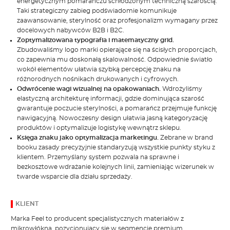
energetycznym pomarańczu schłodzonym techniczną szarością.
Taki strategiczny zabieg podświadomie komunikuje
zaawansowanie, sterylność oraz profesjonalizm wymagany przez
docelowych nabywców B2B i B2C.
Zoptymalizowana typografia i matematyczny grid.
Zbudowaliśmy logo marki opierające się na ścisłych proporcjach,
co zapewnia mu doskonałą skalowalność. Odpowiednie światło
wokół elementów ułatwia szybką percepcję znaku na
różnorodnych nośnikach drukowanych i cyfrowych.
Odwrócenie wagi wizualnej na opakowaniach.
Wdrożyliśmy
elastyczną architekturę informacji, gdzie dominująca szarość
gwarantuje poczucie sterylności, a pomarańcz przejmuje funkcję
nawigacyjną. Nowoczesny design ułatwia jasną kategoryzację
produktów i optymalizuje logistykę wewnątrz sklepu.
Księga znaku jako optymalizacja marketingu.
Zebrane w brand
booku zasady precyzyjnie standaryzują wszystkie punkty styku z
klientem. Przemyślany system pozwala na sprawne i
bezkosztowe wdrażanie kolejnych linii, zamieniając wizerunek w
twarde wsparcie dla działu sprzedaży.
KLIENT
Marka Feel to producent specjalistycznych materiałów z
mikrowłókna, pozycjonujący się w segmencie premium.